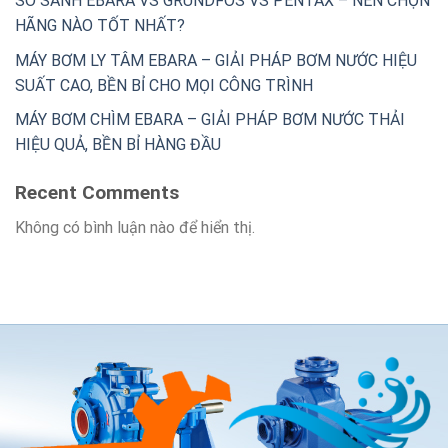
SO SÁNH EBARA VS GRUNDFOS VS PENTAX – NÊN CHỌN
HÃNG NÀO TỐT NHẤT?
MÁY BƠM LY TÂM EBARA – GIẢI PHÁP BƠM NƯỚC HIỆU
SUẤT CAO, BỀN BỈ CHO MỌI CÔNG TRÌNH
MÁY BƠM CHÌM EBARA – GIẢI PHÁP BƠM NƯỚC THẢI
HIỆU QUẢ, BỀN BỈ HÀNG ĐẦU
Recent Comments
Không có bình luận nào để hiển thị.