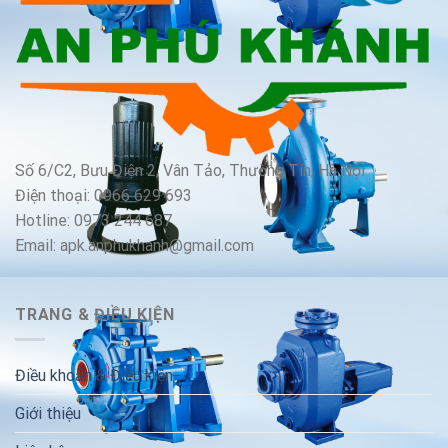
Số 6/C2, Bưu Điện 2, Vân Tảo, Thường Tín, Hà Nội
Điện thoại: 0966 629 693
Hotline: 0973 244 687
Email: apk.anphukhanh@gmail.com
TRANG & ĐIỀU KIỆN
Điều khoản & Điều kiện
Giới thiệu