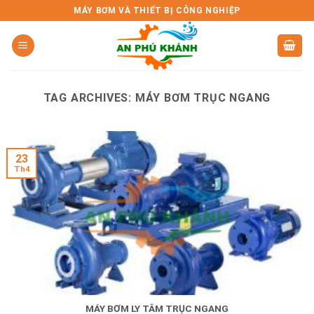
Skip
MÁY BƠM VÀ THIẾT BỊ CÔNG NGHIỆP
to
content
TAG ARCHIVES:
MÁY BƠM TRỤC NGANG
23
Th4
MÁY BƠM LY TÂM TRỤC NGANG