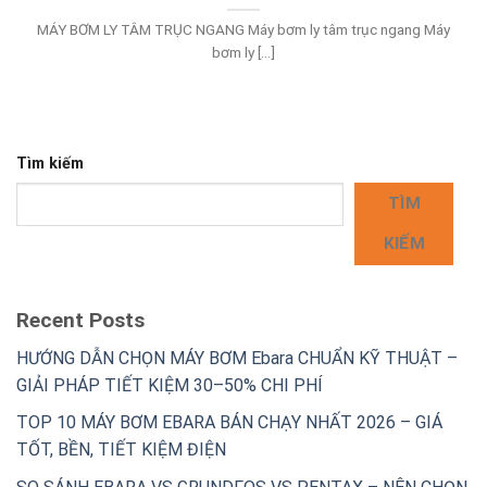
MÁY BƠM LY TÂM TRỤC NGANG Máy bơm ly tâm trục ngang Máy
bơm ly [...]
Tìm kiếm
TÌM
KIẾM
Recent Posts
HƯỚNG DẪN CHỌN MÁY BƠM Ebara CHUẨN KỸ THUẬT –
GIẢI PHÁP TIẾT KIỆM 30–50% CHI PHÍ
TOP 10 MÁY BƠM EBARA BÁN CHẠY NHẤT 2026 – GIÁ
TỐT, BỀN, TIẾT KIỆM ĐIỆN