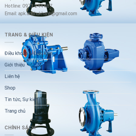
Hotline: 0973 244 687
Email: apk.anphukhanh@gmail.com
TRANG & ĐIỀU KIỆN
Điều khoản & Điều kiện
Giới thiệu
Liên hệ
Shop
Tin tức, Sự kiện
Trang chủ
CHÍNH SÁCH