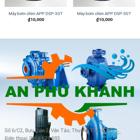
Máy bơm chìm APP DSP-30T
Máy bơm chìm APP DSP-50T
₫
10,000
₫
10,000
Số 6/C2, Bưu Điện 2, Vân Tảo, Thường Tín, Hà Nội
Điện thoại: 0966 629 693