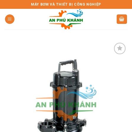
Skip
MÁY BƠM VÀ THIẾT BỊ CÔNG NGHIỆP
to
content
Add to
wishlist