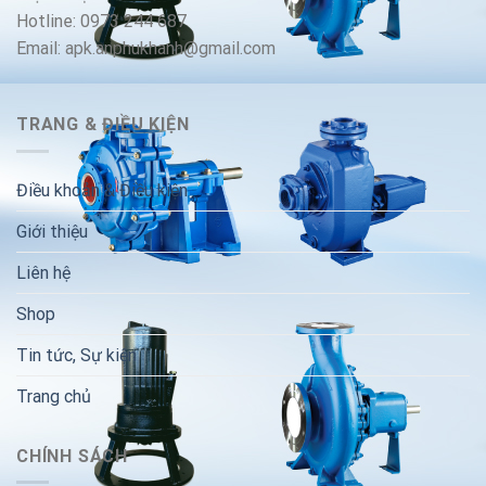
Hotline: 0973 244 687
Email: apk.anphukhanh@gmail.com
TRANG & ĐIỀU KIỆN
Điều khoản & Điều kiện
Giới thiệu
Liên hệ
Shop
Tin tức, Sự kiện
Trang chủ
CHÍNH SÁCH