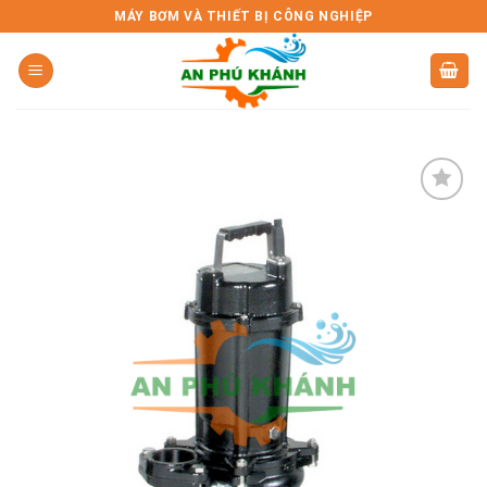
Skip
MÁY BƠM VÀ THIẾT BỊ CÔNG NGHIỆP
to
content
Add to
wishlist