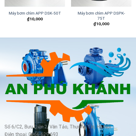
Máy bơm chìm APP DSPK-
Máy bơm chìm APP DSK-50T
75T
₫
10,000
₫
10,000
Số 6/C2, Bưu Điện 2, Vân Tảo, Thường Tín, Hà Nội
Điện thoại: 0966 629 693