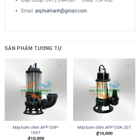
Điện thoại: 0973 244 687 – 0988 159 458
Email:
anphukhanh@gmail.com
SẢN PHẨM TƯƠNG TỰ
Add to
Add to
wishlist
wishlist
Máy bơm chìm APP DSP-
Máy bơm chìm APP DSK-20T
100T
₫
10,000
₫
10,000