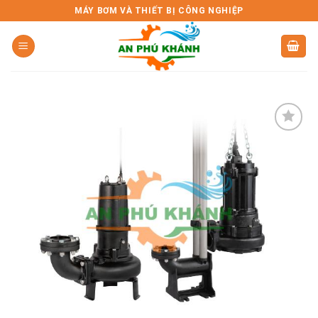
Skip
MÁY BƠM VÀ THIẾT BỊ CÔNG NGHIỆP
to
content
Add to
wishlist