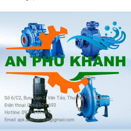
Số 6/C2, Bưu Điện 2, Vân Tảo, Thường Tín, Hà Nội
Điện thoại: 0966 629 693
Hotline: 0973 244 687
Email: apk.anphukhanh@gmail.com