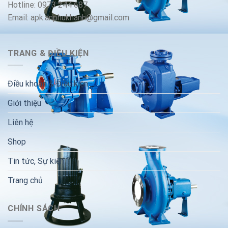
Hotline: 0973 244 687
Email: apk.anphukhanh@gmail.com
TRANG & ĐIỀU KIỆN
Điều khoản & Điều kiện
Giới thiệu
Liên hệ
Shop
Tin tức, Sự kiện
Trang chủ
CHÍNH SÁCH