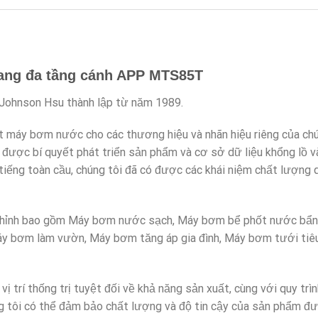
gang đa tầng cánh APP MTS85T
ohnson Hsu thành lập từ năm 1989.
ất máy bơm nước cho các thương hiệu và nhãn hiệu riêng của chú
y được bí quyết phát triển sản phẩm và cơ sở dữ liệu khổng lồ 
tiếng toàn cầu, chúng tôi đã có được các khái niệm chất lượng
 chỉnh bao gồm Máy bơm nước sạch, Máy bơm bể phốt nước bẩn
y bơm làm vườn, Máy bơm tăng áp gia đình, Máy bơm tưới ti
vị trí thống trị tuyệt đối về khả năng sản xuất, cùng với quy trì
 tôi có thể đảm bảo chất lượng và độ tin cậy của sản phẩm đư