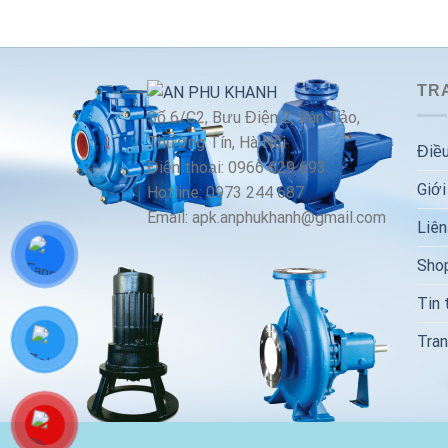
TRA
Số 6/C2, Bưu Điện 2, Vân Tảo,
Thường Tín, Hà Nội
Điều
Điện thoại: 0966 629 693
Giới
Hotline: 0973 244 687
Email: apk.anphukhanh@gmail.com
Liên
Sho
Tin 
Tran