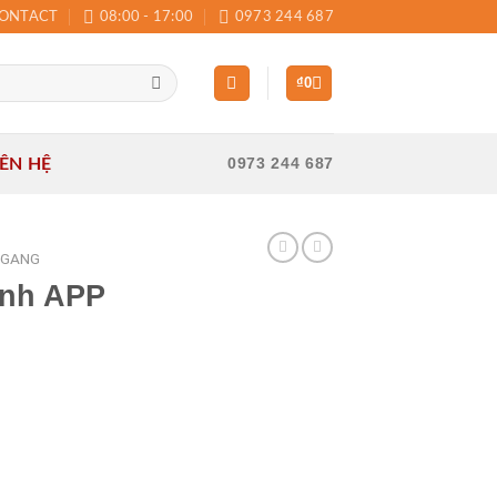
ONTACT
08:00 - 17:00
0973 244 687
₫
0
IÊN HỆ
0973 244 687
NGANG
ánh APP