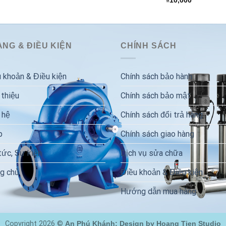
NG & ĐIỀU KIỆN
CHÍNH SÁCH
 khoản & Điều kiện
Chính sách bảo hành
 thiệu
Chính sách bảo mật
 hệ
Chính sách đổi trả hàng
p
Chính sách giao hàng
tức, Sự kiện
Dịch vụ sửa chữa
g chủ
Điều khoản & Điều kiện
Hướng dẫn mua hàng
Copyright 2026 ©
An Phú Khánh: Design by Hoang Tien Studio