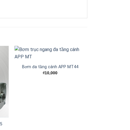
Bơm đa tầng cánh APP MT44
 to
Add to
₫
10,000
ist
wishlist
55
Máy bơm nước th
₫
10,