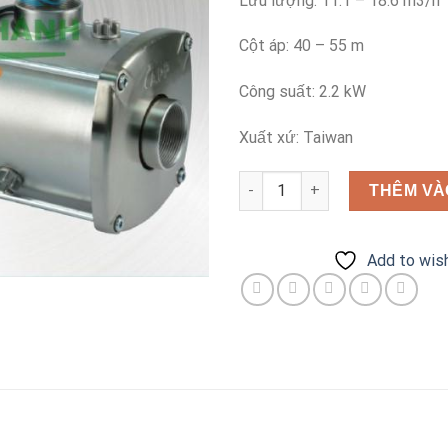
Lưu lượng: 11.1 – 18.6 m3/h
Cột áp: 40 – 55 m
Công suất: 2.2 kW
Xuất xứ: Taiwan
Bơm đa tầng cánh APP MTS85
THÊM VÀ
Add to wish