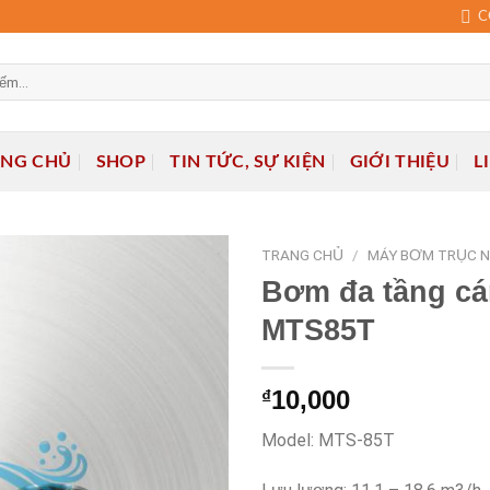
C
ANG CHỦ
SHOP
TIN TỨC, SỰ KIỆN
GIỚI THIỆU
L
TRANG CHỦ
/
MÁY BƠM TRỤC 
Bơm đa tầng c
MTS85T
Add to
wishlist
10,000
₫
Model: MTS-85T