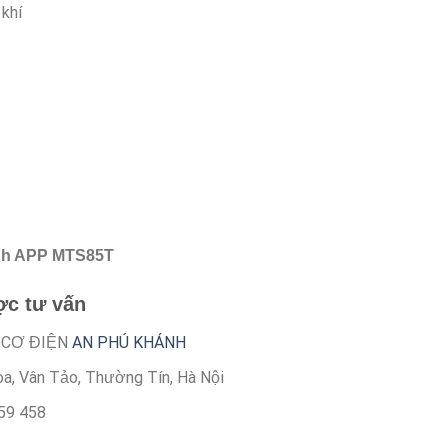
khí
ánh APP MTS85T
ợc tư vấn
 CƠ ĐIỆN
AN PHÚ KHÁNH
òa, Vân Tảo, Thường Tín, Hà Nội
159 458