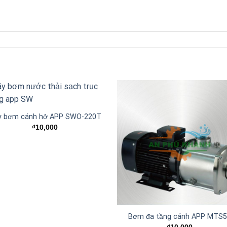
y bơm cánh hở APP SWO-220T
Add to
Add
₫
10,000
wishlist
wishl
Bơm đa tầng cánh APP MTS
₫
10,000