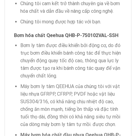
Chúng tôi cam kết trở thành chuyên gia về bơm
hóa chất và dẫn đầu về nâng cấp công nghệ.
Chúng tôi mong được hợp tác với bạn.
Bơm
hóa chất
Qeehua
QHB-P-750102VAL-SSH
Bơm ly tâm được điều khiển bởi động cơ
,
do đó
trục bơm điều khiển bánh công tác để thực hiện
chuyển động quay tốc độ cao, thông qua lực ly
tâm được tạo ra khi bánh công tác quay để vận
chuyển chất lỏng.
Máy bơm ly tâm QEEHUA của chúng tôi với vật
liệu nhựa GFRPP, CFRPP, PVDF hoặc vật liệu
SUS304/316, có khả năng chịu nhiệt độ cao,
chống ăn mòn mạnh, tiếng ồn thấp và đặc tính
tuổi thọ dài, đồng thời có khả năng siêu tự mồi
của dòng máy bơm ly tâm tự mồi. được chọn.
Máy bơm hóa chất
đầu nhựa
Qeehua
QHB-P-