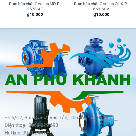
Bơm hóa chất Qeehua MD-F-
Bơm hóa chất Qeehua QHX-P-
257S-AE
663-SSV
₫
10,000
₫
10,000
Số 6/C2, Bưu Điện 2, Vân Tảo, Thường Tín, Hà Nội
Điện thoại: 0966 629 693
Hotline: 0973 244 687