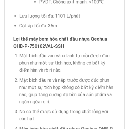
PVDF: Chống axit mạnh, <100℃.
Lưu lượng tối đa: 1101 L/phút
Cột áp tối đa: 36m
Lợi thế máy bơm hóa chất
đầu nhựa
Qeehua
QHB-P-750102VAL-SSH
Mặt bích đầu vào và xi lanh tự mồi được đúc
phun như một sự tích hợp, không có bất kỳ
điểm hàn và rò rỉ nào.
Mặt bích đầu ra và nắp trước được đúc phun
như một sự tích hợp không có bất kỳ điểm hàn
nào, giúp tăng cường độ bền của sản phẩm và
ngăn ngừa rò rỉ.
Nó có thể được sử dụng trong chất lỏng với
các hạt.
Máy bơm hóa chất
đầu nhựa
Qeehua
QHB-P-