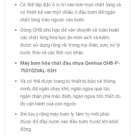
Có thể lắp đặt ở vị trí cao hơn mực chất lỏng và
có thiết kế van một chiều ở đầu bơm để ngăn
chất lỏng trào ngược vào bơm.
Dòng QHB phù hợp để vận chuyển và tuần hoàn
các chất lỏng hóa học ăn mòn axit và kiềm,
được sử dụng rộng rãi trong mạ điện, sơn, xử lý
nước thải và các lĩnh vực khác.
Máy bơm hóa chất
đầu nhựa
Qeehua
QHB-P-
750102VAL-SSH
Và có thể được trang bị thiết bị bảo vệ thông
minh
,
để ngăn chạy khô, ngăn ngừa quá tải,
ngăn chặn pha mặc định, ngăn ngừa tổn thất do
lỗi vận hành của con người.
Xin lưu ý rằng máy bơm ly tâm tự mồi phải
được đổ đầy nước vào đầu bơm trước khi khởi
động.