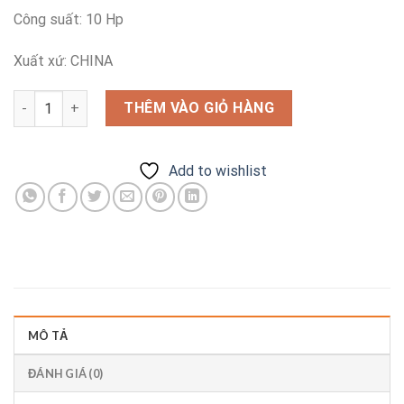
Công suất: 10 Hp
Xuất xứ: CHINA
Bơm hóa chất Qeehua QHB-P-750102VAL-SSH số lượng
THÊM VÀO GIỎ HÀNG
Add to wishlist
MÔ TẢ
ĐÁNH GIÁ (0)