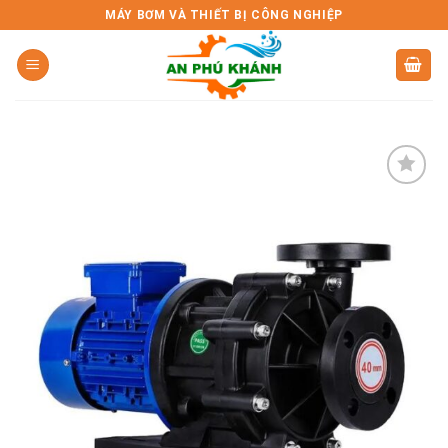
Skip
MÁY BƠM VÀ THIẾT BỊ CÔNG NGHIỆP
to
content
Add to
wishlist