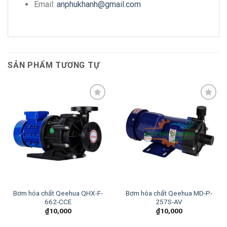
Email:
anphukhanh@gmail.com
SẢN PHẨM TƯƠNG TỰ
Add to
Add to
wishlist
wishlist
Bơm hóa chất Qeehua QHX-F-
Bơm hóa chất Qeehua MD-P-
662-CCE
257S-AV
₫
10,000
₫
10,000