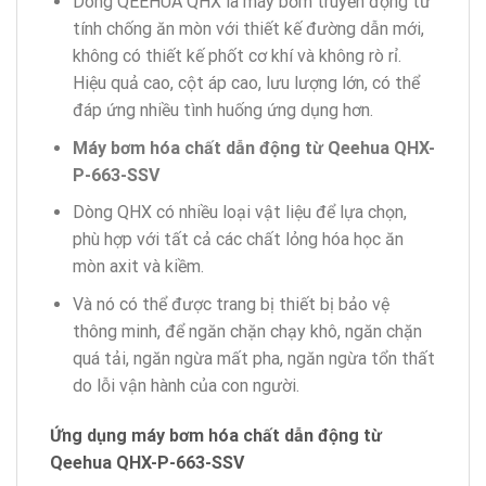
Dòng QEEHUA QHX là máy bơm truyền động từ
tính chống ăn mòn với thiết kế đường dẫn mới,
không có thiết kế phốt cơ khí và không rò rỉ.
Hiệu quả cao, cột áp cao, lưu lượng lớn, có thể
đáp ứng nhiều tình huống ứng dụng hơn.
Máy bơm hóa chất dẫn động từ Qeehua QHX-
P-663-SSV
Dòng QHX có nhiều loại vật liệu để lựa chọn,
phù hợp với tất cả các chất lỏng hóa học ăn
mòn axit và kiềm.
Và nó có thể được trang bị thiết bị bảo vệ
thông minh, để ngăn chặn chạy khô, ngăn chặn
quá tải, ngăn ngừa mất pha, ngăn ngừa tổn thất
do lỗi vận hành của con người.
Ứng dụng máy bơm hóa chất dẫn động từ
Qeehua QHX-P-663-SSV