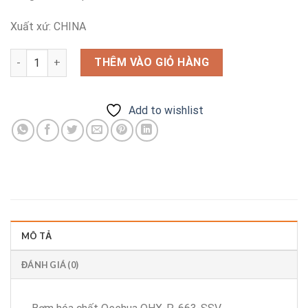
Xuất xứ: CHINA
Bơm hóa chất Qeehua QHX-P-663-SSV số lượng
THÊM VÀO GIỎ HÀNG
Add to wishlist
MÔ TẢ
ĐÁNH GIÁ (0)