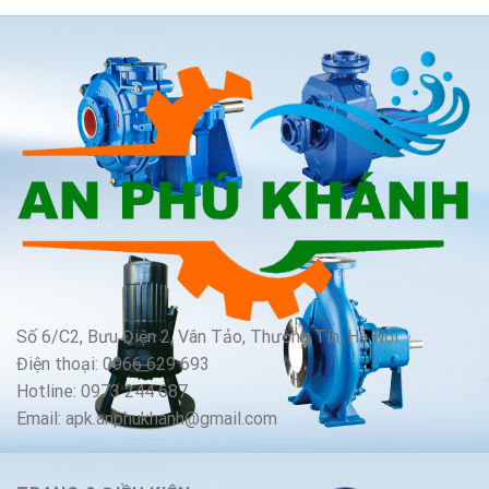
Số 6/C2, Bưu Điện 2, Vân Tảo, Thường Tín, Hà Nội
Điện thoại: 0966 629 693
Hotline: 0973 244 687
Email: apk.anphukhanh@gmail.com