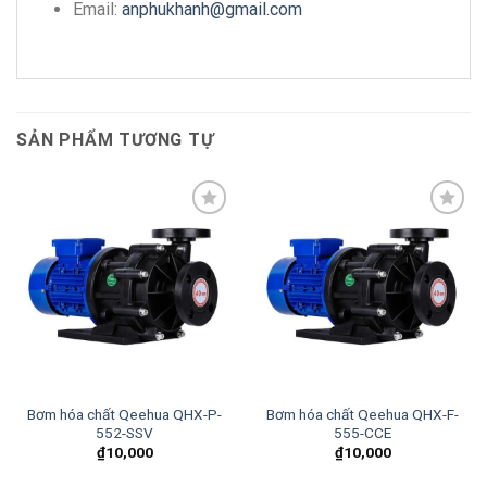
Email:
anphukhanh@gmail.com
SẢN PHẨM TƯƠNG TỰ
Add to
Add to
wishlist
wishlist
Bơm hóa chất Qeehua QHX-P-
Bơm hóa chất Qeehua QHX-F-
552-SSV
555-CCE
₫
10,000
₫
10,000