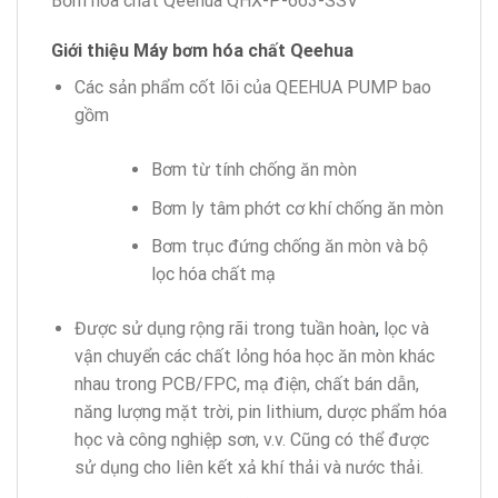
Bơm hóa chất Qeehua QHX-P-663-SSV
Giới thiệu Máy bơm hóa chất Qeehua
Các sản phẩm cốt lõi của QEEHUA PUMP bao
gồm
Bơm từ tính chống ăn mòn
Bơm ly tâm phớt cơ khí chống ăn mòn
Bơm trục đứng chống ăn mòn và bộ
lọc hóa chất mạ
Được sử dụng rộng rãi trong tuần hoàn
,
lọc và
vận chuyển các chất lỏng hóa học ăn mòn khác
nhau trong PCB/FPC, mạ điện, chất bán dẫn,
năng lượng mặt trời, pin lithium, dược phẩm hóa
học và công nghiệp sơn, v.v. Cũng có thể được
sử dụng cho liên kết xả khí thải và nước thải.