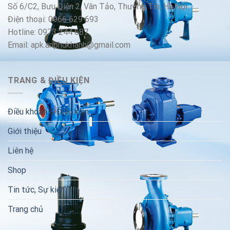
Số 6/C2, Bưu Điện 2, Vân Tảo, Thường Tín, Hà Nội
Điện thoại: 0966 629 693
Hotline: 0973 244 687
Email: apk.anphukhanh@gmail.com
TRANG & ĐIỀU KIỆN
Điều khoản & Điều kiện
Giới thiệu
Liên hệ
Shop
Tin tức, Sự kiện
Trang chủ