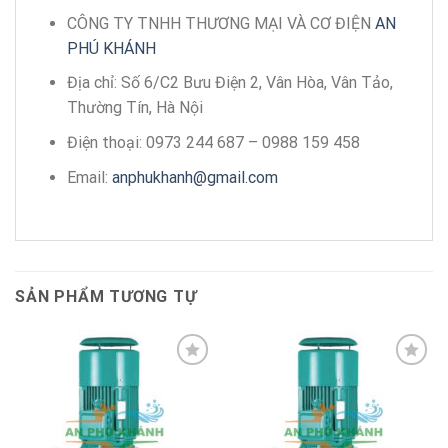
CÔNG TY TNHH THƯƠNG MẠI VÀ CƠ ĐIỆN
AN
PHÚ KHÁNH
Địa chỉ: Số 6/C2 Bưu Điện 2, Vân Hòa, Vân Tảo,
Thường Tín, Hà Nội
Điện thoại: 0973 244 687 – 0988 159 458
Email:
anphukhanh@gmail.com
SẢN PHẨM TƯƠNG TỰ
Add to
Add to
wishlist
wishlist