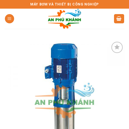
Skip
MÁY BƠM VÀ THIẾT BỊ CÔNG NGHIỆP
to
content
Add to
wishlist