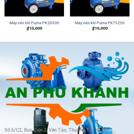
Máy nén khí Puma PK20300
Máy nén khí Puma PK75250
₫
10,000
₫
10,000
Số 6/C2, Bưu Điện 2, Vân Tảo, Thường Tín, Hà Nội