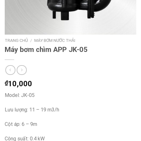
TRANG CHỦ
/
MÁY BƠM NƯỚC THẢI
Máy bơm chìm APP JK-05
₫
10,000
Model: JK-05
Lưu lượng: 11 – 19 m3/h
Cột áp: 6 – 9m
Công suất: 0.4 kW