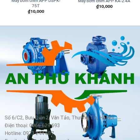
Máy bơm chìm APP DSPK-
Máy bơm chìm APP KA-2.4A
75T
₫
10,000
₫
10,000
Số 6/C2, Bưu Điện 2, Vân Tảo, Thường Tín, Hà Nội
Điện thoại: 0966 629 693
Hotline: 0973 244 687