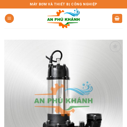
Skip
MÁY BƠM VÀ THIẾT BỊ CÔNG NGHIỆP
to
content
Add to
wishlist