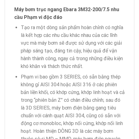
Máy bơm trục ngang Ebara 3M32-200/7.5 nhu
cầu Phạm vi độc đáo
Tạo ra một dòng sản phẩm hoàn chỉnh có nghĩa
là kết hợp các nhu cầu khác nhau của các lĩnh
vực mà máy bơm sẽ được sử dụng với các giải
pháp sáng tạo, đáng tin cậy, hiệu quả để vận
hành thành công, ngay cả trong những điều kiện
khó khăn và thách thức nhất.
Phạm vi bao gồm 3 SERIES, có sẵn bằng thép
không gỉ AISI 304 hoặc AISI 316 ở các phiên
bản liền khối, có khớp cứng, khớp linh hoạt và cả
trong “phiên bản Z” có chân điều chỉnh; sau đó
là 3D SERIES, máy bơm điện bằng gang tiêu
chuẩn với cánh quạt AISI 304, cũng có sẵn với
động cơ monobloc, khớp nối cứng, khớp nối linh
hoạt. Hoàn thiện DÒNG 3D là các máy bơm
thuộc sê-ri MD – MMD, máy bơm điện nguyên