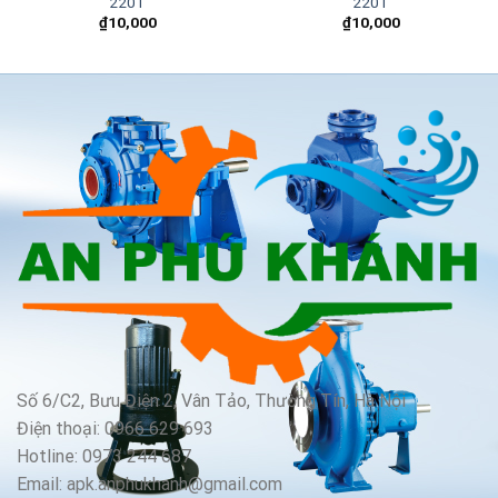
220T
220T
₫
10,000
₫
10,000
Số 6/C2, Bưu Điện 2, Vân Tảo, Thường Tín, Hà Nội
Điện thoại: 0966 629 693
Hotline: 0973 244 687
Email: apk.anphukhanh@gmail.com