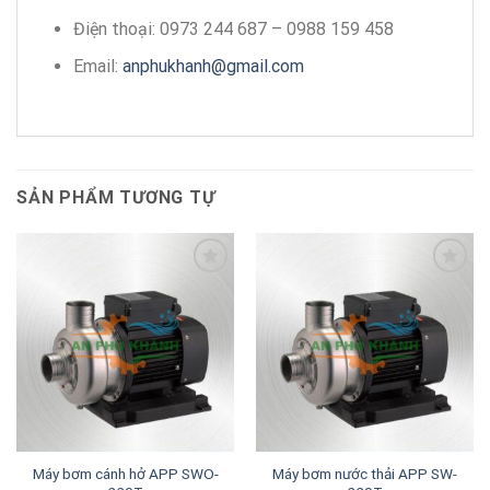
Điện thoại: 0973 244 687 – 0988 159 458
Email:
anphukhanh@gmail.com
SẢN PHẨM TƯƠNG TỰ
Add to
Add to
wishlist
wishlist
Máy bơm cánh hở APP SWO-
Máy bơm nước thải APP SW-