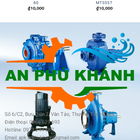
60
MTS55T
₫
10,000
₫
10,000
Số 6/C2, Bưu Điện 2, Vân Tảo, Thường Tín, Hà Nội
Điện thoại: 0966 629 693
Hotline: 0973 244 687
Email: apk.anphukhanh@gmail.com