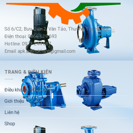
Số 6/C2, Bưu Điện 2, Vân Tảo, Thường Tín, Hà Nội
Điện thoại: 0966 629 693
Hotline: 0973 244 687
Email: apk.anphukhanh@gmail.com
TRANG & ĐIỀU KIỆN
Điều khoản & Điều kiện
Giới thiệu
Liên hệ
Shop