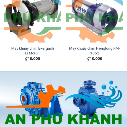
Add to
Add to
wishlist
wishlist
Máy khuấy chìm Evergush
Máy khuấy chìm Henglong RM-
EFM-30T
3052
₫
10,000
₫
10,000