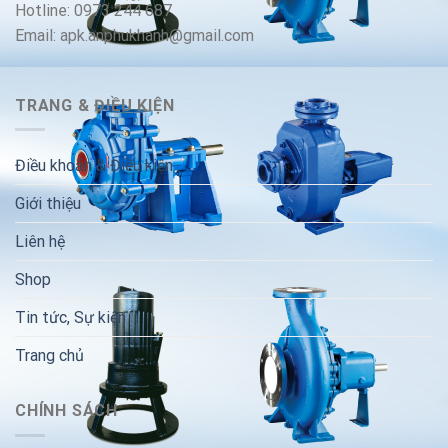
Hotline: 0973 244 687
Email: apk.anphukhanh@gmail.com
TRANG & ĐIỀU KIỆN
Điều khoản & Điều kiện
Giới thiệu
Liên hệ
Shop
Tin tức, Sự kiện
Trang chủ
CHÍNH SÁCH