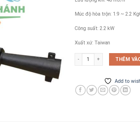
Múc độ hòa trộn: 1.9 ~ 2.2 K
Công suất: 2.2 kW
Xuất xứ: Taiwan
Máy sục khí chìm Evergush EF
THÊM VÀO
Add to wish