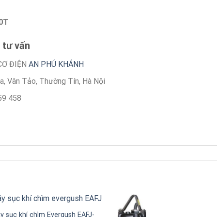
30T
 tư vấn
CƠ ĐIỆN
AN PHÚ KHÁNH
òa, Vân Tảo, Thường Tín, Hà Nội
59 458
y sục khí chìm Evergush EAFJ-