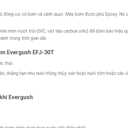
vỏ động cơ, vỏ bơm và cánh quạt. Máy bơm được phủ Epoxy. Nó c
ài mòn vượt trội (SIC, vật liệu cacbua silic) để đảm bảo hiệu q
ành trong thời gian dài.
ìm Evergush EFJ-30T
c thải.
ản, chẳng hạn như nuôi trồng thủy sản hoặc nuôi tôm hoặc các 
khí Evergush
máy bơm chìm dưới mực nước cấp thấp nhất.