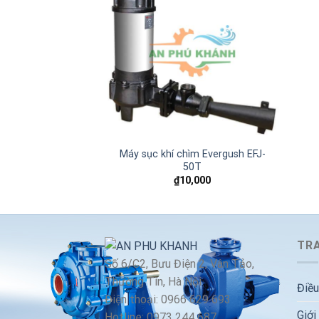
Add to
wishlist
Máy sục khí chìm Evergush EFJ-
50T
₫
10,000
TRA
Số 6/C2, Bưu Điện 2, Vân Tảo,
Thường Tín, Hà Nội
Điều
Điện thoại: 0966 629 693
Giới
Hotline: 0973 244 687