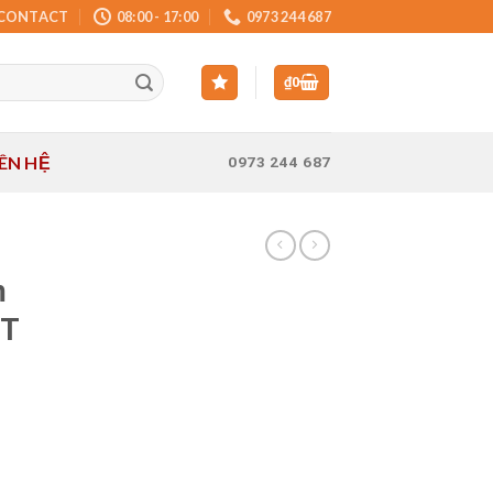
CONTACT
08:00 - 17:00
0973 244 687
₫
0
IÊN HỆ
0973 244 687
M
m
0T