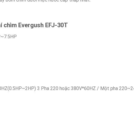
í chìm Evergush EFJ-30T
HP~7.5HP
60HZ(0.5HP~2HP) 3 Pha 220 hoặc 380V*60HZ / Một pha 220~2