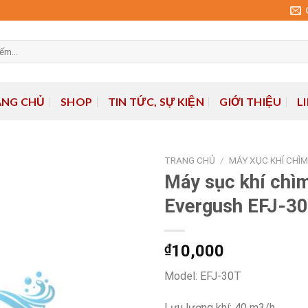
ANG CHỦ
SHOP
TIN TỨC, SỰ KIỆN
GIỚI THIỆU
L
TRANG CHỦ
/
MÁY XỤC KHÍ CHÌ
Máy sục khí chì
Evergush EFJ-3
Add to
wishlist
₫
10,000
Model: EFJ-30T
Lưu lượng khí: 40 m3/h