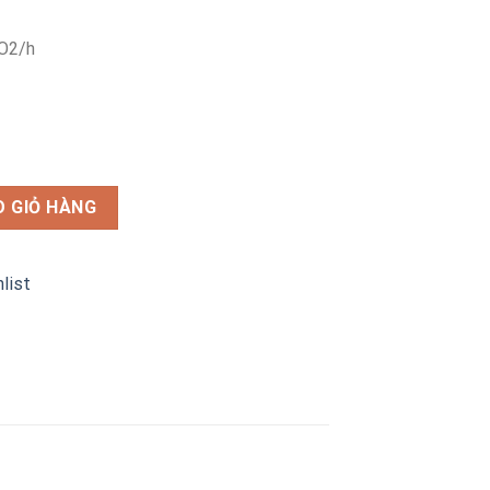
gO2/h
J-30T số lượng
 GIỎ HÀNG
list