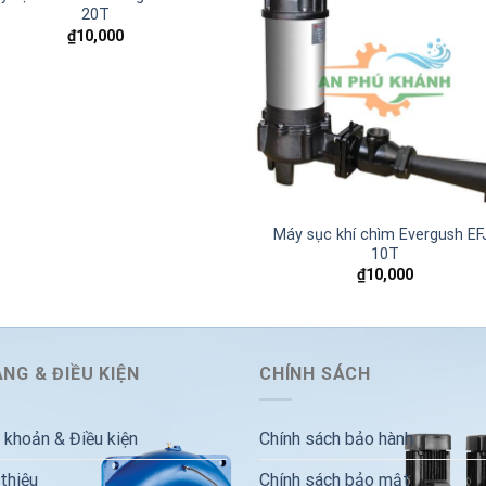
20T
₫
10,000
Add to
Add
wishlist
wishl
Máy sục khí chìm Evergush EF
10T
₫
10,000
NG & ĐIỀU KIỆN
CHÍNH SÁCH
 khoản & Điều kiện
Chính sách bảo hành
 thiệu
Chính sách bảo mật