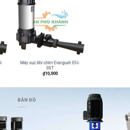
 to
Add to
ist
wishlist
J-
Máy sục khí chìm Evergush EFJ-
Máy sục khí chìm
05T
75
₫
10,000
₫
10,
BẢN ĐỒ