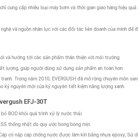
ỉ cung cấp nhiều loại máy bơm và thời gian giao hàng hiệu quả 
 nghệ và nguồn nhân lực với các đối tác liên doanh của mình để 
ới và hướng tới các sản phẩm thân thiện với môi trường.
ất lượng, giúp người dùng sử dụng sản phẩm an toàn hơn.
h tranh. Trong năm 2010, EVERGUSH đã mở rộng chuyên môn sang 
 kỷ nguyên mới của kỷ nguyên tiết kiệm năng lượng xanh.
Evergush EFJ-30T
 bỏ BOD khỏi quá trình xử lý nước thải.
LSS thống nhất do quy ước bong bóng mịn.
 Cáp có nắp cáp chống nước được làm kín bằng nhựa epoxy; Sử d