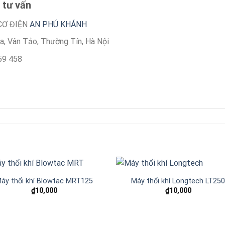
 tư vấn
CƠ ĐIỆN
AN PHÚ KHÁNH
òa, Vân Tảo, Thường Tín, Hà Nội
59 458
áy thổi khí Blowtac MRT125
Máy thổi khí Longtech LT25
₫
10,000
₫
10,000
Add to
Add
wishlist
wishl