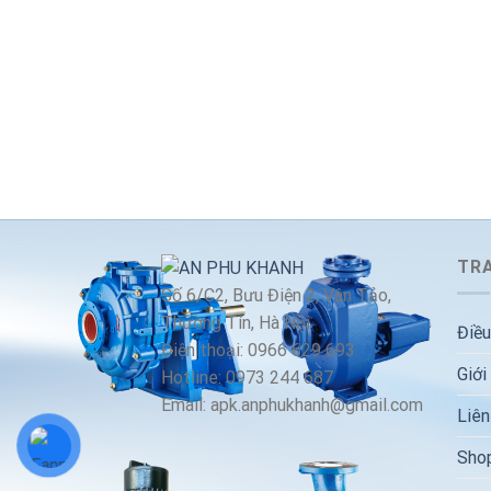
TRA
Số 6/C2, Bưu Điện 2, Vân Tảo,
Thường Tín, Hà Nội
Điều
Điện thoại: 0966 629 693
Giới
Hotline: 0973 244 687
Email: apk.anphukhanh@gmail.com
Liên
Sho