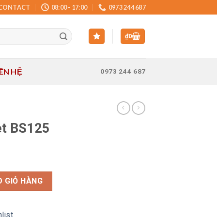
CONTACT
08:00 - 17:00
0973 244 687
₫
0
IÊN HỆ
0973 244 687
et BS125
ượng
 GIỎ HÀNG
list