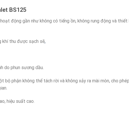
nlet
BS125
hoạt động gần như không có tiếng ồn, không rung động và thiết 
g khí thu được sạch sẽ
,
nh do phun sương dầu.
t bộ phận không thể tách rời và không xảy ra mài mòn, cho phép
ian.
o, hiệu suất cao.