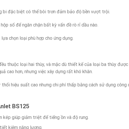
g bi đặc biệt có thể bôi trơn đảm bảo độ bền vượt trội.
hộp số để ngăn chặn bất kỳ vấn đề rò rỉ dầu nào.
lựa chọn loại phù hợp cho ứng dụng.
u thuộc loại hai thùy, và mặc dù thiết kế của loại ba thùy được 
quả cao hơn, nhưng việc xây dựng rất khó khăn.
y thổi hiệu suất cao nhưng chi phí thấp bằng cách sử dụng công
Anlet
BS125
 kép giúp giảm triệt để tiếng ồn và độ rung.
tiết kiệm năng lượng.