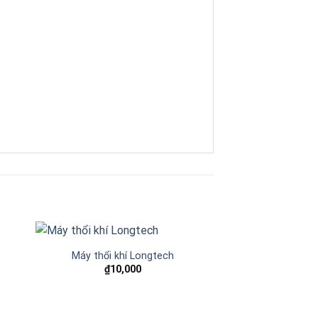
0
Máy thổi khí Longtech
₫
10,000
 to
Add to
ist
wishlist