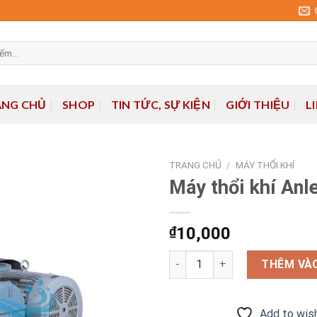
ANG CHỦ
SHOP
TIN TỨC, SỰ KIỆN
GIỚI THIỆU
L
TRANG CHỦ
/
MÁY THỔI KHÍ
Máy thổi khí Anl
Add to
₫
10,000
wishlist
Máy thổi khí Anlet BS125 số l
THÊM VÀO
Add to wish