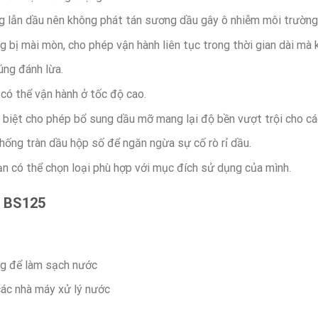
g lẫn dầu nên không phát tán sương dầu gây ô nhiễm môi trường
 bị mài mòn, cho phép vận hành liên tục trong thời gian dài mà 
úng đánh lừa.
có thể vận hành ở tốc độ cao.
c biệt cho phép bổ sung dầu mỡ mang lại độ bền vượt trội cho cá
hống tràn dầu hộp số để ngăn ngừa sự cố rò rỉ dầu.
n có thể chọn loại phù hợp với mục đích sử dụng của mình.
T
BS125
ng để làm sạch nước
các nhà máy xử lý nước