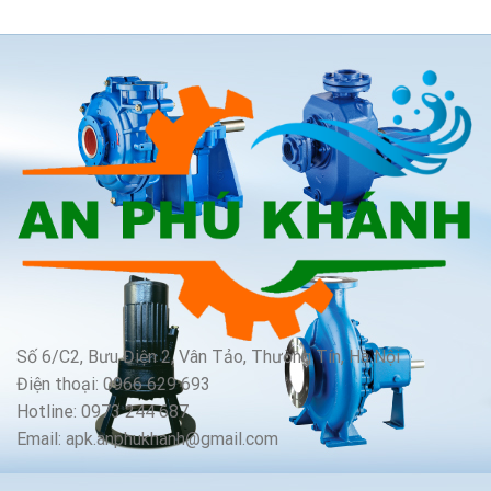
Số 6/C2, Bưu Điện 2, Vân Tảo, Thường Tín, Hà Nội
Điện thoại: 0966 629 693
Hotline: 0973 244 687
Email: apk.anphukhanh@gmail.com