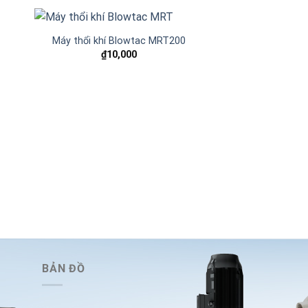
0
Máy thổi khí Blowtac MRT200
₫
10,000
 to
Add to
ist
wishlist
Máy thổi kh
₫
10,
BẢN ĐỒ