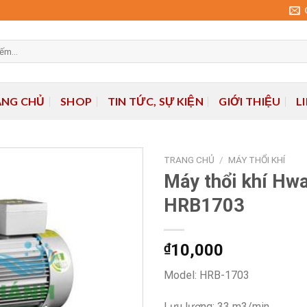
ANG CHỦ
SHOP
TIN TỨC, SỰ KIỆN
GIỚI THIỆU
L
TRANG CHỦ
/
MÁY THỔI KHÍ
Máy thổi khí Hw
HRB1703
Add to
wishlist
₫
10,000
Model: HRB-1703
Lưu lượng: 33 m3/min