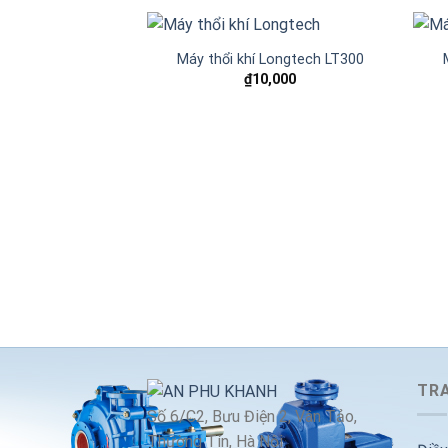
Máy thổi khí Longtech LT300
₫
10,000
Add to
wishlist
TRA
Số 6/C2, Bưu Điện 2, Vân Tảo,
Thường Tín, Hà Nội