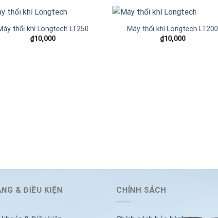
Máy thổi khí Longtech LT250
Máy thổi khí Longtech LT20
₫
10,000
₫
10,000
Add to
Add
wishlist
wishl
NG & ĐIỀU KIỆN
CHÍNH SÁCH