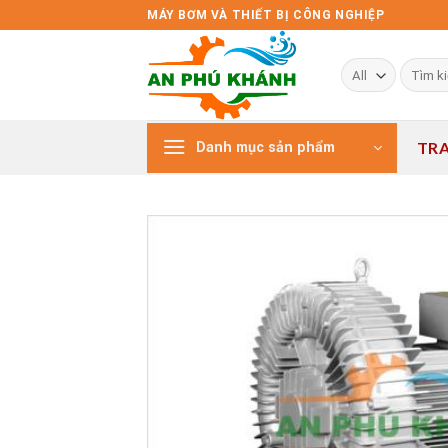
Skip
MÁY BƠM VÀ THIẾT BỊ CÔNG NGHIỆP
to
content
Tìm
kiếm:
TR
Danh mục sản phẩm