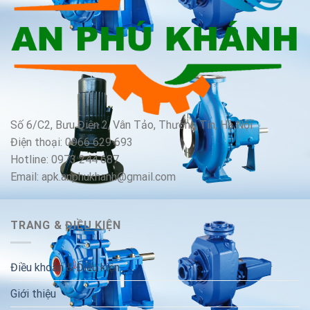
Số 6/C2, Bưu Điện 2, Vân Tảo, Thường Tín, Hà Nội
Điện thoại: 0966 629 693
Hotline: 0973 244 687
Email: apk.anphukhanh@gmail.com
TRANG & ĐIỀU KIỆN
Điều khoản & Điều kiện
Giới thiệu