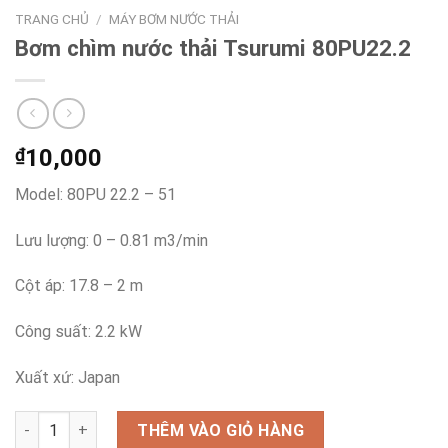
TRANG CHỦ
/
MÁY BƠM NƯỚC THẢI
Bơm chìm nước thải Tsurumi 80PU22.2
₫
10,000
Model: 80PU 22.2 – 51
Lưu lượng: 0 – 0.81 m3/min
Cột áp: 17.8 – 2 m
Công suất: 2.2 kW
Xuất xứ: Japan
Bơm chìm nước thải Tsurumi 80PU22.2 số lượng
THÊM VÀO GIỎ HÀNG