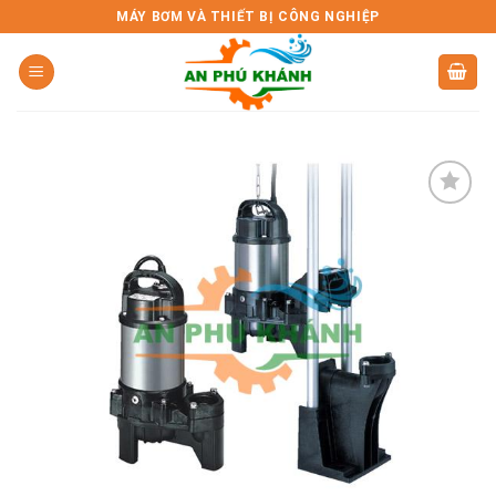
Skip
MÁY BƠM VÀ THIẾT BỊ CÔNG NGHIỆP
to
content
Add to
wishlist