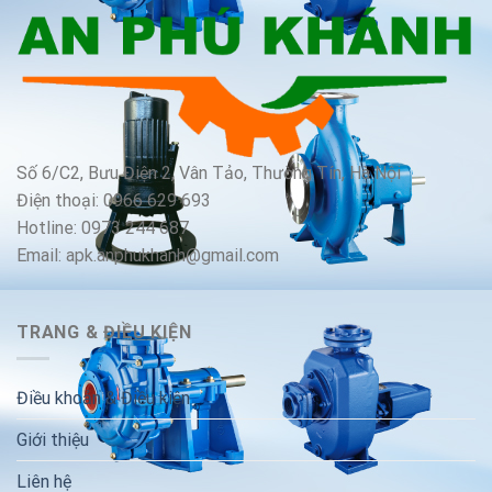
Số 6/C2, Bưu Điện 2, Vân Tảo, Thường Tín, Hà Nội
Điện thoại: 0966 629 693
Hotline: 0973 244 687
Email: apk.anphukhanh@gmail.com
TRANG & ĐIỀU KIỆN
Điều khoản & Điều kiện
Giới thiệu
Liên hệ