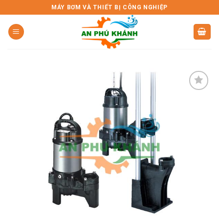
Skip
MÁY BƠM VÀ THIẾT BỊ CÔNG NGHIỆP
to
content
Add to
wishlist