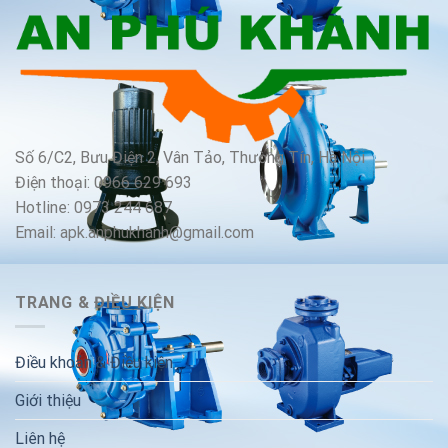
Số 6/C2, Bưu Điện 2, Vân Tảo, Thường Tín, Hà Nội
Điện thoại: 0966 629 693
Hotline: 0973 244 687
Email: apk.anphukhanh@gmail.com
TRANG & ĐIỀU KIỆN
Điều khoản & Điều kiện
Giới thiệu
Liên hệ