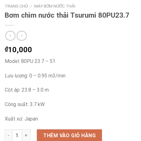
TRANG CHỦ
/
MÁY BƠM NƯỚC THẢI
Bơm chìm nước thải Tsurumi 80PU23.7
₫
10,000
Model: 80PU 23.7 – 51
Lưu lượng: 0 – 0.95 m3/min
Cột áp: 23.8 – 3.0 m
Công suất: 3.7 kW
Xuất xứ: Japan
Bơm chìm nước thải Tsurumi 80PU23.7 số lượng
THÊM VÀO GIỎ HÀNG