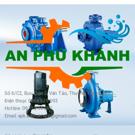
Số 6/C2, Bưu Điện 2, Vân Tảo, Thường Tín, Hà Nội
Điện thoại: 0966 629 693
Hotline: 0973 244 687
Email: apk.anphukhanh@gmail.com