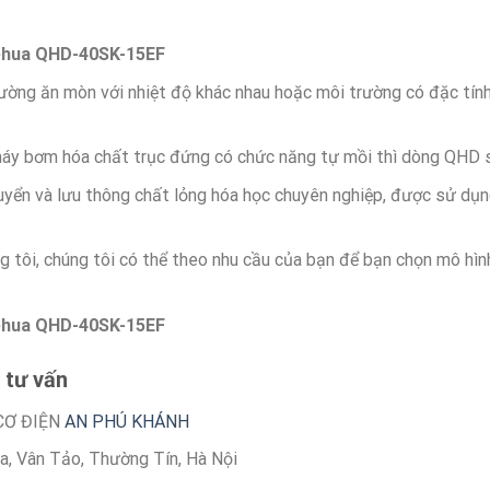
ehua QHD-40SK-15EF
ờng ăn mòn với nhiệt độ khác nhau hoặc môi trường có đặc tính 
áy bơm hóa chất trục đứng có chức năng tự mồi thì dòng QHD 
yển và lưu thông chất lỏng hóa học chuyên nghiệp, được sử dụng 
g tôi, chúng tôi có thể theo nhu cầu của bạn để bạn chọn mô hì
ehua QHD-40SK-15EF
 tư vấn
CƠ ĐIỆN
AN PHÚ KHÁNH
òa, Vân Tảo, Thường Tín, Hà Nội