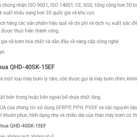
ua chứng nhận ISO 9001
,
ISO 14001, CE, SGS, tổng cộng hơn 30 bằ
 xuất khẩu sang hơn 30 quốc gia và khu vực.
ch hàng các sản phẩm hiệu quả về chi phí và dịch vụ xuất sắc 
 được thực hiện thành công.
 gia về bơm hóa chất và dẫn đầu về nâng cấp công nghệ.
ạn.
ua QHD-40SK-15EF
à một loại máy bơm ly tâm, còn được gọi là máy bơm chìm, không
ặt bên trong hoặc bên ngoài bể chứa chất lỏng.
 của chúng tôi sử dụng GFRPP, PPH, PVDF và các nguyên liệu 
t khuôn phun, hình dạng nhẹ và chiều dài của thân máy bơm có th
ehua QHD-40SK-15EF
o, không nứt, không rò rỉ.