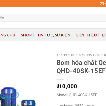
ANG CHỦ
SHOP
TIN TỨC, SỰ KIỆN
GIỚI THIỆU
L
TRANG CHỦ
/
MÁY BƠM HÓA CH
Bơm hóa chất Q
QHD-40SK-15EF
Add to
wishlist
₫
10,000
Model: QHD-40SK-15EF
Lưu lượng: 2880 L/min