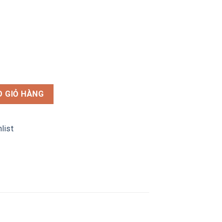
SK-15EF số lượng
 GIỎ HÀNG
list