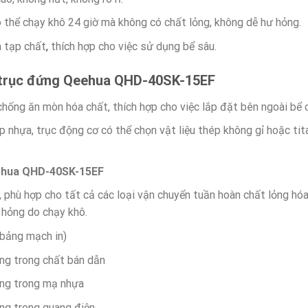
ó thể chạy khô 24 giờ mà không có chất lỏng, không dễ hư hỏng.
a tạp chất
,
thích hợp cho việc sử dụng bể sâu.
trục đứng
Qeehua QHD-40SK-15EF
ống ăn mòn hóa chất, thích hợp cho việc lắp đặt bên ngoài bể 
 nhựa, trục động cơ có thể chọn vật liệu thép không gỉ hoặc tit
ehua QHD-40SK-15EF
n, phù hợp cho tất cả các loại vận chuyển tuần hoàn chất lỏng h
 hỏng do chạy khô.
bảng mạch in)
ng trong chất bán dẫn
ng trong mạ nhựa
ng trong quang điện