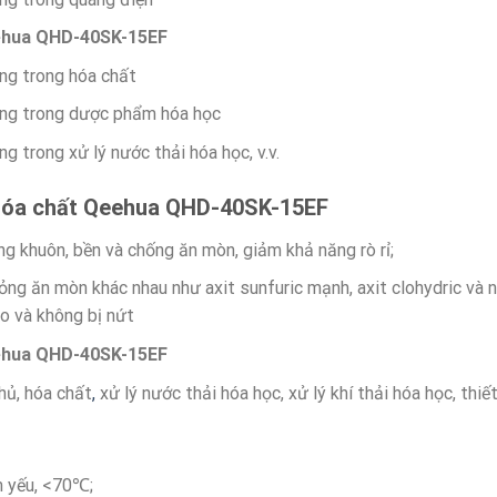
ehua QHD-40SK-15EF
ng trong hóa chất
ng trong dược phẩm hóa học
 trong xử lý nước thải hóa học, v.v.
óa chất
Qeehua QHD-40SK-15EF
 khuôn, bền và chống ăn mòn, giảm khả năng rò rỉ;
ỏng ăn mòn khác nhau như axit sunfuric mạnh, axit clohydric và na
o và không bị nứt
ehua QHD-40SK-15EF
hủ, hóa chất
,
xử lý nước thải hóa học, xử lý khí thải hóa học, thiết
m yếu, <70℃;