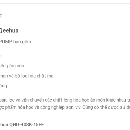
F
Qeehua
A PUMP bao gồm
n
hống ăn mòn
mòn và bộ lọc hóa chất mạ
đứng
oàn, lọc và vận chuyển các chất lỏng hóa học ăn mòn khác nhau 
ược phẩm hóa học và công nghiệp sơn, v.v. Cũng có thể được sử dụ
ehua QHD-40SK-15EF