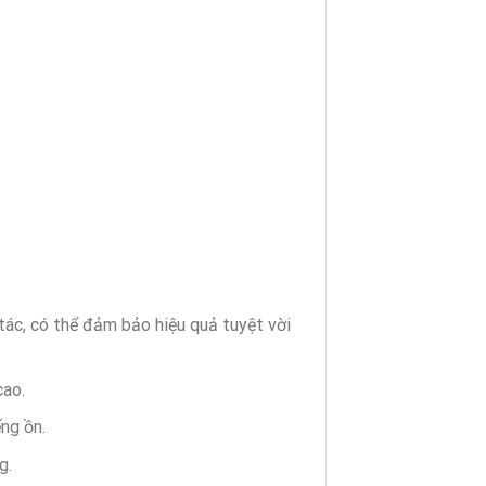
ác, có thể đảm bảo hiệu quả tuyệt vời
cao.
ng ồn.
g.