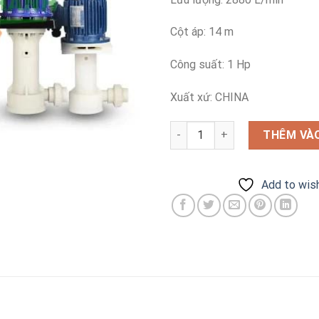
Cột áp: 14 m
Công suất: 1 Hp
Xuất xứ: CHINA
Bơm hóa chất Qeehua QHD-40
THÊM VÀO
Add to wish