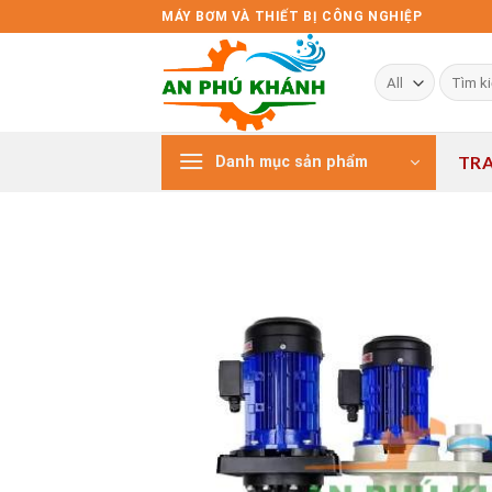
Skip
MÁY BƠM VÀ THIẾT BỊ CÔNG NGHIỆP
to
content
Tìm
kiếm:
TR
Danh mục sản phẩm