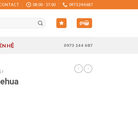
CONTACT
08:00 - 17:00
0973 244 687
₫
0
IÊN HỆ
0973 244 687
ẤT
eehua