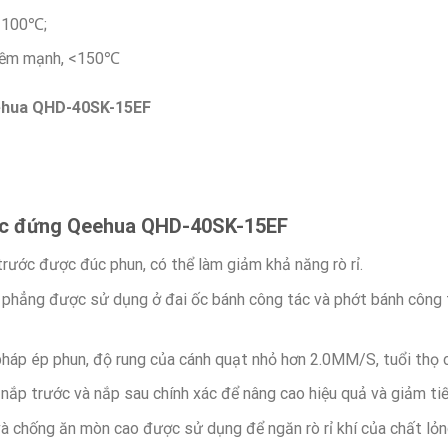
<100℃;
kiềm mạnh, <150℃
ehua QHD-40SK-15EF
c đứng
Qeehua QHD-40SK-15EF
rước được đúc phun, có thể làm giảm khả năng rò rỉ.
phẳng được sử dụng ở đai ốc bánh công tác và phớt bánh công t
áp ép phun, độ rung của cánh quạt nhỏ hơn 2.0MM/S, tuổi thọ 
nắp trước và nắp sau chính xác để nâng cao hiệu quả và giảm tiế
và chống ăn mòn cao được sử dụng để ngăn rò rỉ khí của chất lỏn