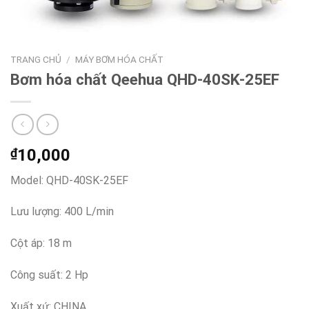
TRANG CHỦ
/
MÁY BƠM HÓA CHẤT
Bơm hóa chất Qeehua QHD-40SK-25EF
₫
10,000
Model: QHD-40SK-25EF
Lưu lượng: 400 L/min
Cột áp: 18 m
Công suất: 2 Hp
Xuất xứ: CHINA