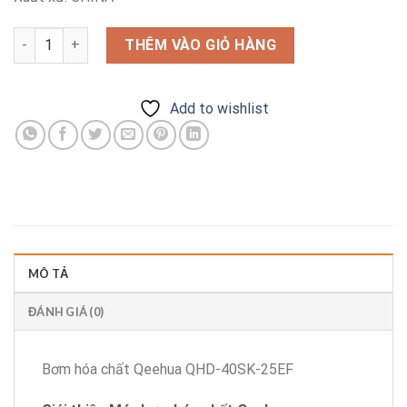
Bơm hóa chất Qeehua QHD-40SK-25EF số lượng
THÊM VÀO GIỎ HÀNG
Add to wishlist
MÔ TẢ
ĐÁNH GIÁ (0)
Bơm hóa chất Qeehua QHD-40SK-25EF