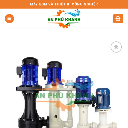
Skip
MÁY BƠM VÀ THIẾT BỊ CÔNG NGHIỆP
to
content
Add to
wishlist