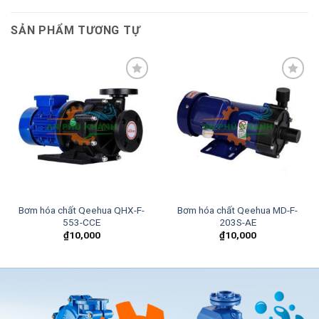
SẢN PHẨM TƯƠNG TỰ
Add to
Add to
wishlist
wishlist
Bơm hóa chất Qeehua QHX-F-
Bơm hóa chất Qeehua MD-F-
553-CCE
203S-AE
₫
10,000
₫
10,000