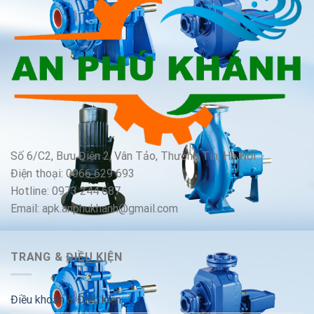
Số 6/C2, Bưu Điện 2, Vân Tảo, Thường Tín, Hà Nội
Điện thoại: 0966 629 693
Hotline: 0973 244 687
Email: apk.anphukhanh@gmail.com
TRANG & ĐIỀU KIỆN
Điều khoản & Điều kiện