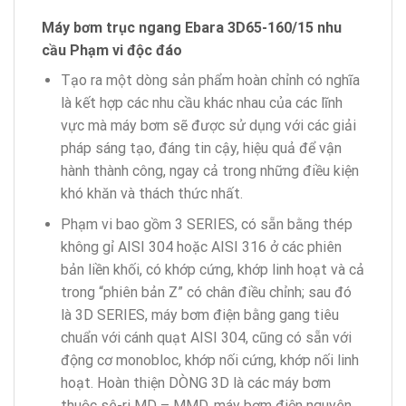
Máy bơm trục ngang Ebara 3D65-160/15 nhu
cầu Phạm vi độc đáo
Tạo ra một dòng sản phẩm hoàn chỉnh có nghĩa
là kết hợp các nhu cầu khác nhau của các lĩnh
vực mà máy bơm sẽ được sử dụng với các giải
pháp sáng tạo, đáng tin cậy, hiệu quả để vận
hành thành công, ngay cả trong những điều kiện
khó khăn và thách thức nhất.
Phạm vi bao gồm 3 SERIES, có sẵn bằng thép
không gỉ AISI 304 hoặc AISI 316 ở các phiên
bản liền khối, có khớp cứng, khớp linh hoạt và cả
trong “phiên bản Z” có chân điều chỉnh; sau đó
là 3D SERIES, máy bơm điện bằng gang tiêu
chuẩn với cánh quạt AISI 304, cũng có sẵn với
động cơ monobloc, khớp nối cứng, khớp nối linh
hoạt. Hoàn thiện DÒNG 3D là các máy bơm
thuộc sê-ri MD – MMD, máy bơm điện nguyên