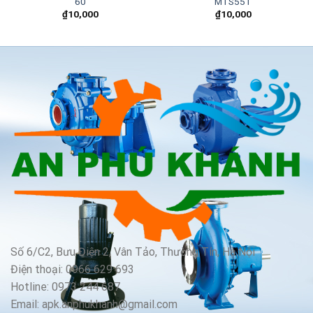
60
MTS55T
₫
10,000
₫
10,000
Số 6/C2, Bưu Điện 2, Vân Tảo, Thường Tín, Hà Nội
Điện thoại: 0966 629 693
Hotline: 0973 244 687
Email: apk.anphukhanh@gmail.com