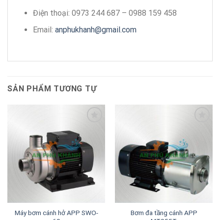
Điện thoại: 0973 244 687 – 0988 159 458
Email:
anphukhanh@gmail.com
SẢN PHẨM TƯƠNG TỰ
Add to
Add to
wishlist
wishlist
Máy bơm cánh hở APP SWO-
Bơm đa tầng cánh APP